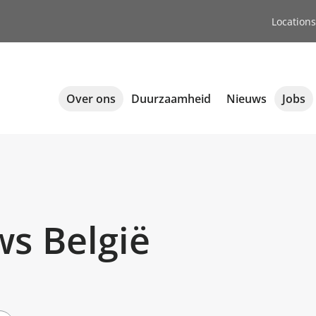
Locations
Over ons
Duurzaamheid
Nieuws
Jobs
ws België