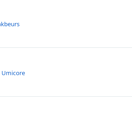
akbeurs
n Umicore