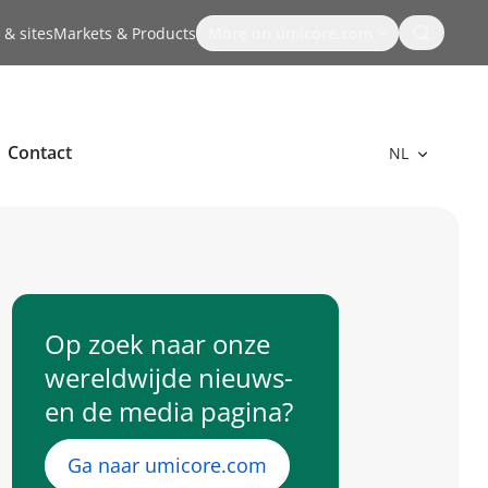
Search
 & sites
Markets & Products
More on umicore.com
Contact
NL
Op zoek naar onze
wereldwijde nieuws-
en de media pagina?
Ga naar umicore.com