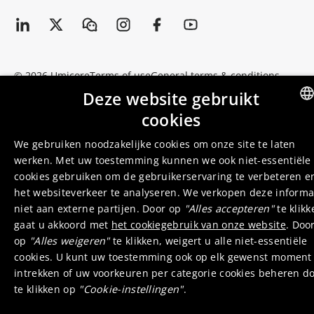
© 2026 Umicore
Terms of use
General terms & conditions
Privacyverklaring
Cookieverklaring
Supplier zone
Integrity line
Deze website gebruikt
cookies
ENGLI
We gebruiken noodzakelijke cookies om onze site te laten
DUTC
werken. Met uw toestemming kunnen we ook niet-essentiële
cookies gebruiken om de gebruikerservaring te verbeteren e
het websiteverkeer te analyseren. We verkopen deze informa
niet aan externe partijen. Door op
"Alles accepteren"
te klikk
gaat u akkoord met
het cookiegebruik van onze website
. Doo
op
"Alles weigeren"
te klikken, weigert u alle niet-essentiële
cookies. U kunt uw toestemming ook op elk gewenst moment
intrekken of uw voorkeuren per categorie cookies beheren d
te klikken op
"Cookie-instellingen"
.