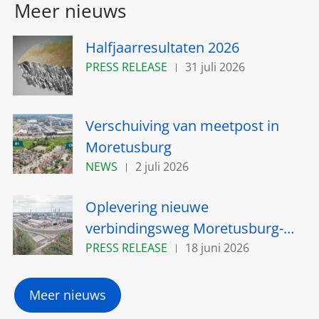
Meer nieuws
Halfjaarresultaten 2026
PRESS RELEASE
31 juli 2026
Verschuiving van meetpost in
Moretusburg
NEWS
2 juli 2026
Oplevering nieuwe
verbindingsweg Moretusburg-
Hemiksem nabij Umicore site in
PRESS RELEASE
18 juni 2026
Hoboken verschuift naar het
najaar van 2026
Meer nieuws