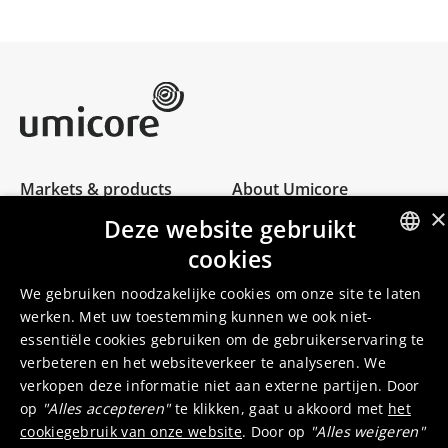
Umicore Homepage
Markets & products
About Umicore
Join us
×
Deze website gebruikt
cookies
ENGLISH
Sustainability
Innovation
We gebruiken noodzakelijke cookies om onze site te laten
Investor relations
Locations
DUTCH
werken. Met uw toestemming kunnen we ook niet-
Media
Contact
essentiële cookies gebruiken om de gebruikerservaring te
verbeteren en het websiteverkeer te analyseren. We
verkopen deze informatie niet aan externe partijen. Door
op
"Alles accepteren"
te klikken, gaat u akkoord met
het
cookiegebruik van onze website
. Door op
"Alles weigeren"