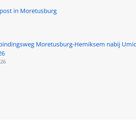
post in Moretusburg
bindingsweg Moretusburg-Hemiksem nabij Umico
26
026