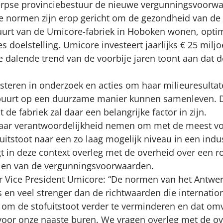
erpse provinciebestuur de nieuwe vergunningsvoorw
De normen zijn erop gericht om de gezondheid van 
buurt van de Umicore-fabriek in Hoboken wonen, opt
es doelstelling. Umicore investeert jaarlijks € 25 milj
 dalende trend van de voorbije jaren toont aan dat d
esteren in onderzoek en acties om haar milieuresultat
 buurt op een duurzame manier kunnen samenleven. D
de fabriek zal daar een belangrijke factor in zijn.
haar verantwoordelijkheid nemen om met de meest vo
uitstoot naar een zo laag mogelijk niveau in een indu
t in deze context overleg met de overheid over een 
len van de vergunningsvoorwaarden.
r Vice President Umicore: “De normen van het Antwe
s en veel strenger dan de richtwaarden die internati
 om de stofuitstoot verder te verminderen en dat om
oor onze naaste buren. We vragen overleg met de o