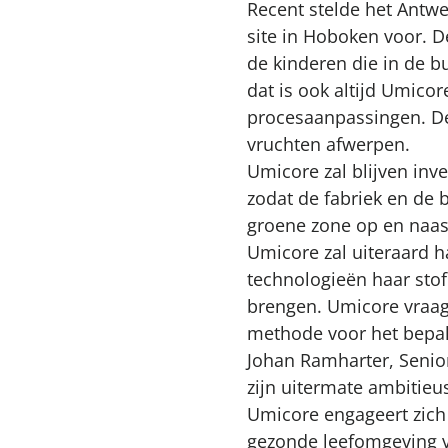
Recent stelde het Antw
site in Hoboken voor. 
de kinderen die in de 
dat is ook altijd Umicor
procesaanpassingen. De
vruchten afwerpen.
Umicore zal blijven inv
zodat de fabriek en de
groene zone op en naast 
Umicore zal uiteraard 
technologieën haar stof
brengen. Umicore vraag
methode voor het bepa
Johan Ramharter, Senio
zijn uitermate ambitieu
Umicore engageert zich
gezonde leefomgeving v