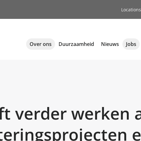
Locations
Over ons
Duurzaamheid
Nieuws
Jobs
jft verder werken 
teringsprojecten e