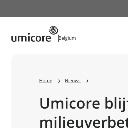
Businessunit:
Belgium
Home
Nieuws
Umicore bli
milieuverbe