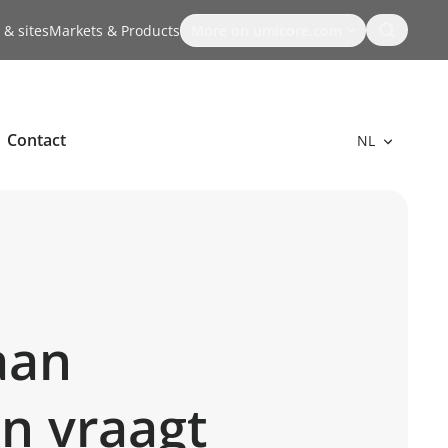
Search
 & sites
Markets & Products
More on umicore.com
Contact
NL
aan
n vraagt