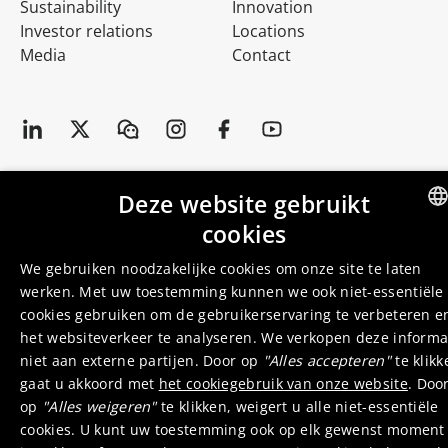
Sustainability
Innovation
Investor relations
Locations
Media
Contact
Deze website gebruikt
© 2026 Umicore
Terms of use
General terms & conditions
Privacyverklaring
Cookieverklaring
Supplier zone
Integrity line
cookies
ENGLI
We gebruiken noodzakelijke cookies om onze site te laten
DUTC
werken. Met uw toestemming kunnen we ook niet-essentiële
cookies gebruiken om de gebruikerservaring te verbeteren e
het websiteverkeer te analyseren. We verkopen deze informa
niet aan externe partijen. Door op
"Alles accepteren"
te klikk
gaat u akkoord met
het cookiegebruik van onze website
. Doo
op
"Alles weigeren"
te klikken, weigert u alle niet-essentiële
cookies. U kunt uw toestemming ook op elk gewenst moment