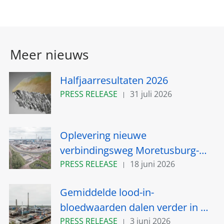
Meer nieuws
Halfjaarresultaten 2026
PRESS RELEASE
31 juli 2026
Oplevering nieuwe
verbindingsweg Moretusburg-
Hemiksem nabij Umicore site in
PRESS RELEASE
18 juni 2026
Hoboken verschuift naar het
Gemiddelde lood-in-
najaar van 2026
bloedwaarden dalen verder in de
omgeving van Umicore in
PRESS RELEASE
3 juni 2026