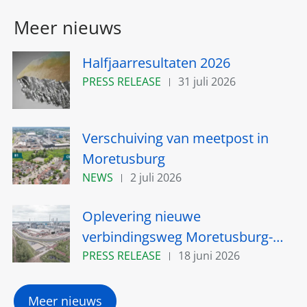
Meer nieuws
Halfjaarresultaten 2026
PRESS RELEASE
31 juli 2026
Verschuiving van meetpost in
Moretusburg
NEWS
2 juli 2026
Oplevering nieuwe
verbindingsweg Moretusburg-
Hemiksem nabij Umicore site in
PRESS RELEASE
18 juni 2026
Hoboken verschuift naar het
najaar van 2026
Meer nieuws