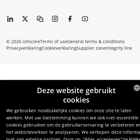
© 2026 Umicore
Terms of use
General terms & conditions
Privacyverklaring
Cookieverklaring
Supplier zone
Integrity line
Deze website gebruikt
cookies
ENGLI
We gebruiken noodzakelijke cookies om onze site te laten
DUTC
werken. Met uw toestemming kunnen we ook niet-essentiële
cookies gebruiken om de gebruikerservaring te verbeteren e
het websiteverkeer te analyseren. We verkopen deze informa
niet aan externe partijen. Door op
"Alles accepteren"
te klikk