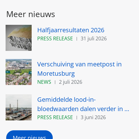
Meer nieuws
Halfjaarresultaten 2026
PRESS RELEASE
31 juli 2026
Verschuiving van meetpost in
Moretusburg
NEWS
2 juli 2026
Gemiddelde lood-in-
bloedwaarden dalen verder in de
omgeving van Umicore in
PRESS RELEASE
3 juni 2026
Hoboken
Meer nieuws