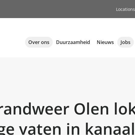
Locations
Over ons
Duurzaamheid
Nieuws
Jobs
randweer Olen lok
ege vaten in kanaa