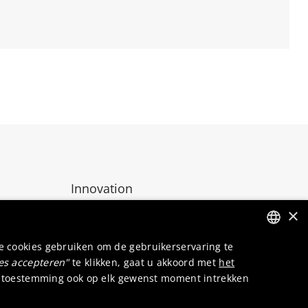
Innovation
Locations
×
Contact
e cookies gebruiken om de gebruikerservaring te
ENGLISH
les accepteren"
te klikken, gaat u akkoord met
het
DUTCH
 uw toestemming ook op elk gewenst moment intrekken