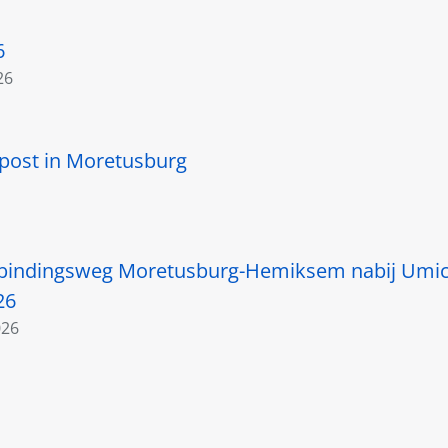
6
26
post in Moretusburg
bindingsweg Moretusburg-Hemiksem nabij Umico
26
026