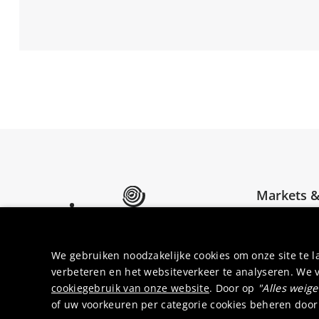
Markets &
About Um
Umicore Homepage
Join us
We gebruiken noodzakelijke cookies om onze site te 
verbeteren en het websiteverkeer te analyseren. We 
cookiegebruik van onze website
. Door op
"Alles weig
of uw voorkeuren per categorie cookies beheren door