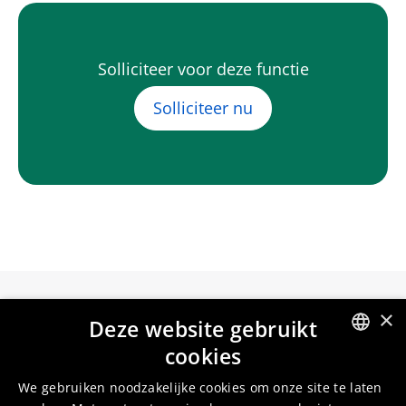
Solliciteer voor deze functie
Solliciteer nu
×
Deze website gebruikt
cookies
Umicore Homepage
ENGLISH
We gebruiken noodzakelijke cookies om onze site te laten
DUTCH
Markets & products
About Umicore