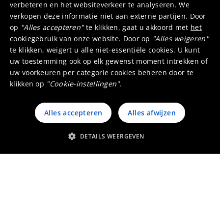
rekruteren we een Technical Young Graduate
verbeteren en het websiteverkeer te analyseren. We
met een doelrol in Hoboken.
verkopen deze informatie niet aan externe partijen. Door
Business Young Graduate
op
"Alles accepteren"
te klikken, gaat u akkoord met
het
cookiegebruik van onze website
. Door op
"Alles weigeren"
Program
te klikken, weigert u alle niet-essentiële cookies. U kunt
uw toestemming ook op elk gewenst moment intrekken of
In dit programma bereiden we pas
uw voorkeuren per categorie cookies beheren door te
afgestudeerde businessprofielen voor om deel
klikken op
"Cookie-instellingen"
.
uit te maken van de toekomstige leiders van
Umicore. Je wordt begeleid en ondersteund
Alles accepteren
Alles afwijzen
tijdens twee projecten op twee verschillende
sites, door Umicore‑experten én door een
DETAILS WEERGEVEN
voormalige Young Graduate die jouw buddy is.
Na het succesvol afronden van je projecten
evalueren we samen je ontwikkeling en
potentieel en ondersteunen we je bij een
interne sollicitatie naar een passende
leidinggevende functie, afgestemd op jouw