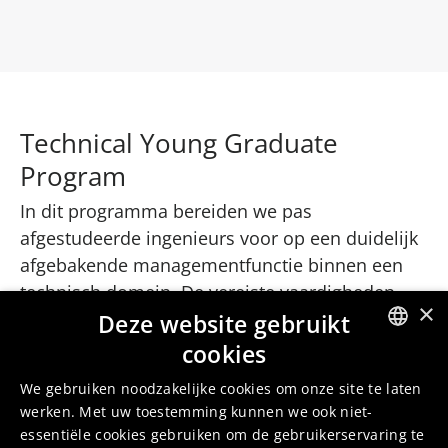
Technical Young Graduate
Program
In dit programma bereiden we pas
afgestudeerde ingenieurs voor op een duidelijk
afgebakende managementfunctie binnen een
technisch domein. De vereiste vaardigheden
×
verschillen per business unit, maar alle
Deze website gebruikt
Technical Young Graduates worden begeleid via
cookies
ENGLISH
een speciaal ontwikkeld
We gebruiken noodzakelijke cookies om onze site te laten
ontwikkelingsprogramma dat verspreid is over
DUTCH
werken. Met uw toestemming kunnen we ook niet-
verschillende units en locaties in België. Dit jaar
essentiële cookies gebruiken om de gebruikerservaring te