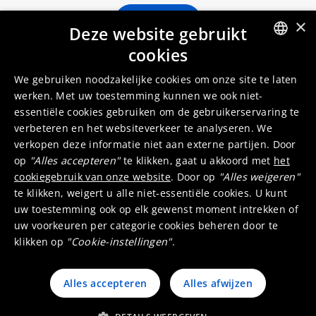
Jobzoeker
×
Deze website gebruikt
cookies
ENGLISH
We gebruiken noodzakelijke cookies om onze site te laten
DUTCH
werken. Met uw toestemming kunnen we ook niet-
essentiële cookies gebruiken om de gebruikerservaring te
verbeteren en het websiteverkeer te analyseren. We
verkopen deze informatie niet aan externe partijen. Door
op
"Alles accepteren"
te klikken, gaat u akkoord met
het
cookiegebruik van onze website
. Door op
"Alles weigeren"
Belgisch bedrijf in hart en nieren
te klikken, weigert u alle niet-essentiële cookies. U kunt
uw toestemming ook op elk gewenst moment intrekken of
uw voorkeuren per categorie cookies beheren door te
4
klikken op
"Cookie-instellingen"
.
Locaties in België
Alles accepteren
Alles afwijzen