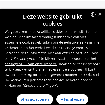
×
Deze website gebruikt
cookies
Umicore Homepage
ENGLISH
We gebruiken noodzakelijke cookies om onze site te laten
DUTCH
Markets & products
About Umicore
werken. Met uw toestemming kunnen we ook niet-
Join us
essentiële cookies gebruiken om de gebruikerservaring te
verbeteren en het websiteverkeer te analyseren. We
verkopen deze informatie niet aan externe partijen. Door
Sustainability
Innovation
op
"Alles accepteren"
te klikken, gaat u akkoord met
het
Investor relations
Locations
cookiegebruik van onze website
. Door op
"Alles weigeren"
Media
Contact
te klikken, weigert u alle niet-essentiële cookies. U kunt
uw toestemming ook op elk gewenst moment intrekken of
uw voorkeuren per categorie cookies beheren door te
klikken op
"Cookie-instellingen"
.
Alles accepteren
Alles afwijzen
© 2026 Umicore
Terms of use
General terms & conditions