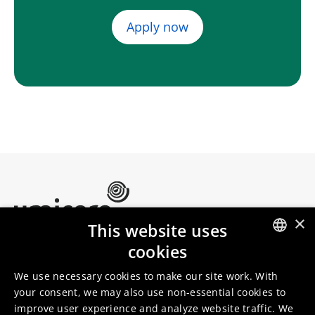
Apply now
×
This website uses
Umicore Homepage
cookies
Markets & products
About Umicore
ENGLISH
Join us
We use necessary cookies to make our site work. With
DUTCH
your consent, we may also use non-essential cookies to
improve user experience and analyze website traffic. We