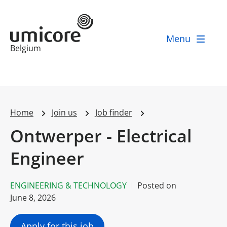
Menu
Business unit / dept.:
Belgium
Home
Join us
Job finder
Ontwerper - Electrical
Engineer
ENGINEERING & TECHNOLOGY
Posted on
June 8, 2026
Apply for this job